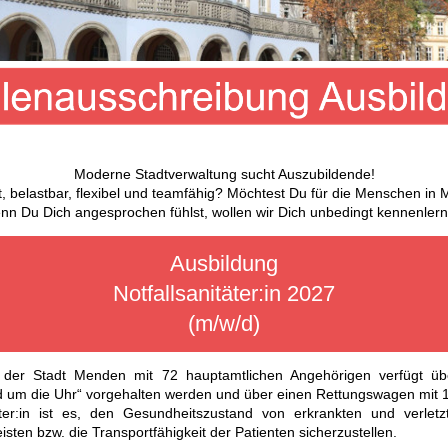
Moderne Stadtverwaltung sucht Auszubildende!
t, belastbar, flexibel und teamfähig? Möchtest Du für die Menschen in
nn Du Dich angesprochen fühlst, wollen wir Dich unbedingt kennenlern
Ausbildung
Notfallsanitäter:in 2027
(m/w/d)
der Stadt Menden mit 72 hauptamtlichen Angehörigen verfügt ü
d um die Uhr“ vorgehalten werden und über einen Rettungswagen mit 1
äter:in ist es, den Gesundheitszustand von erkrankten und verl
isten bzw. die Transportfähigkeit der Patienten sicherzustellen.