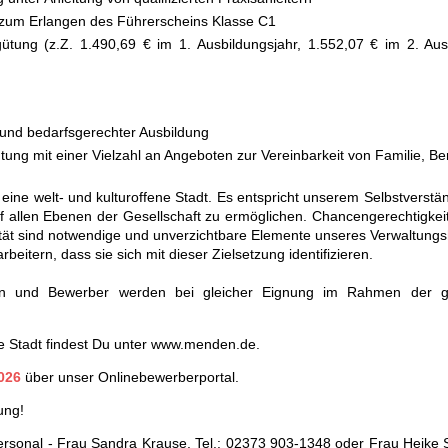
g zum Erlangen des Führerscheins Klasse C1
tung (z.Z. 1.490,69 € im 1. Ausbildungsjahr, 1.552,07 € im 2. Ausb
nd bedarfsgerechter Ausbildung
htung mit einer Vielzahl an Angeboten zur Vereinbarkeit von Familie, Be
eine welt- und kulturoffene Stadt. Es entspricht unserem Selbstverstä
 allen Ebenen der Gesellschaft zu ermöglichen. Chancengerechtigkeit
ität sind notwendige und unverzichtbare Elemente unseres Verwaltung
beitern, dass sie sich mit dieser Zielsetzung identifizieren.
en und Bewerber werden bei gleicher Eignung im Rahmen der ge
 Stadt findest Du unter
www.menden.de
.
026
über unser Onlinebewerberportal.
ung!
rsonal - Frau Sandra Krause, Tel.: 02373 903-1348 oder Frau Heike 