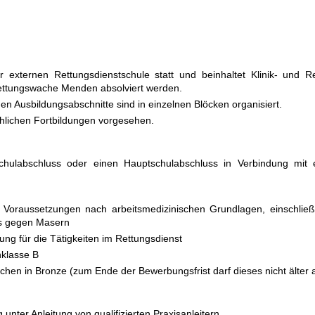
r externen Rettungsdienstschule statt und beinhaltet Klinik- und 
ettungswache Menden absolviert werden.
en Ausbildungsabschnitte sind in einzelnen Blöcken organisiert.
chlichen Fortbildungen vorgesehen.
chulabschluss oder einen Hauptschulabschluss in Verbindung mit 
en Voraussetzungen nach arbeitsmedizinischen Grundlagen, einschlie
s gegen Masern
ng für die Tätigkeiten im Rettungsdienst
nklasse B
chen in Bronze (zum Ende der Bewerbungsfrist darf dieses nicht älter 
g unter Anleitung von qualifizierten Praxisanleitern